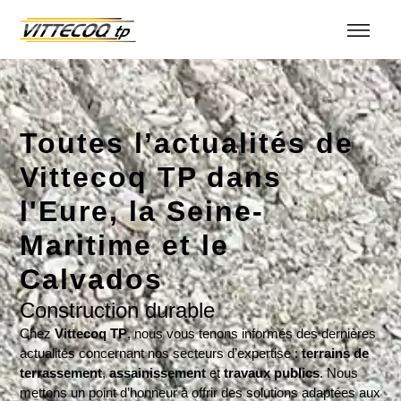
Toutes l’actualités de
Vittecoq TP dans
l'Eure, la Seine-
Maritime et le
Calvados
Construction durable
Chez
Vittecoq TP
, nous vous tenons informés des dernières
actualités concernant nos secteurs d’expertise :
terrains de
terrassement
,
assainissement
et
travaux publics
. Nous
mettons un point d’honneur à offrir des solutions adaptées aux