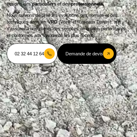
besoins des
particuliers
et des
professionnels
.
Nous suivons de près les évolutions des normes et des
techniques dans les
VRD
(Voirie et Réseaux Divers), afin
d’assurer à nos clients des services de qualité, performants
et conformes aux standards les plus récents.
02 32 44 12 64
Demande de devis