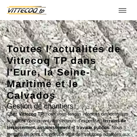
Toutes l’actualités de
Vittecoq TP dans
l'Eure, la Seine-
Maritime et le
Calvados
Gestion de chantiers
Chez
Vittecoq TP
, nous vous tenons informés des dernières
actualités concernant nos secteurs d’expertise :
terrains de
terrassement
,
assainissement
et
travaux publics
. Nous
mettons un point d’honneur à offrir des solutions adaptées aux