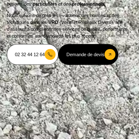
besoins des
particuliers
et des
professionnels
.
Nous suivons de près les évolutions des normes et des
techniques dans les
VRD
(Voirie et Réseaux Divers), afin
d’assurer à nos clients des services de qualité, performants
et conformes aux standards les plus récents.
02 32 44 12 64
Demande de devis