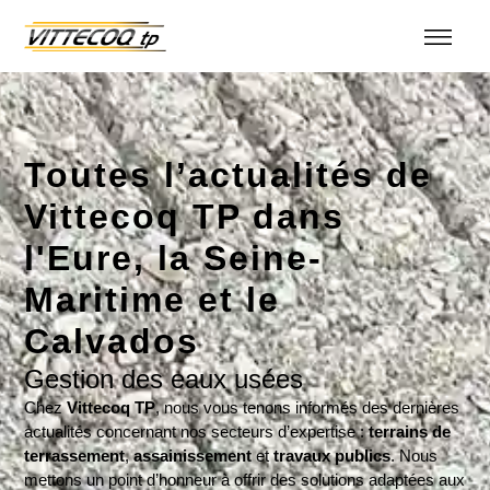
Toutes l’actualités de
Vittecoq TP dans
l'Eure, la Seine-
Maritime et le
Calvados
Gestion des eaux usées
Chez
Vittecoq TP
, nous vous tenons informés des dernières
actualités concernant nos secteurs d’expertise :
terrains de
terrassement
,
assainissement
et
travaux publics
. Nous
mettons un point d’honneur à offrir des solutions adaptées aux