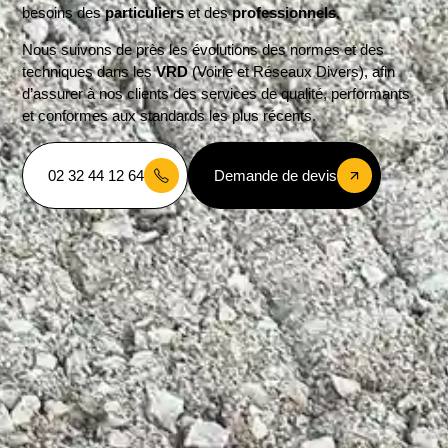
besoins des
particuliers
et des
professionnels
.
Nous suivons de près les évolutions des normes et des
techniques dans les
VRD
(Voirie et Réseaux Divers), afin
d’assurer à nos clients des services de qualité, performants
et conformes aux standards les plus récents.
02 32 44 12 64
Demande de devis