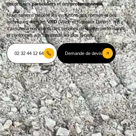
besoins des
particuliers
et des
professionnels
.
Nous suivons de près les évolutions des normes et des
techniques dans les
VRD
(Voirie et Réseaux Divers), afin
d’assurer à nos clients des services de qualité, performants
et conformes aux standards les plus récents.
02 32 44 12 64
Demande de devis