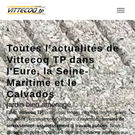
Toutes l’actualités de
Vittecoq TP dans
l'Eure, la Seine-
Maritime et le
Calvados
jardin bien aménagé
Chez
Vittecoq TP
, nous vous tenons informés des dernières
actualités concernant nos secteurs d’expertise :
terrains de
terrassement
,
assainissement
et
travaux publics
. Nous
mettons un point d’honneur à offrir des solutions adaptées aux