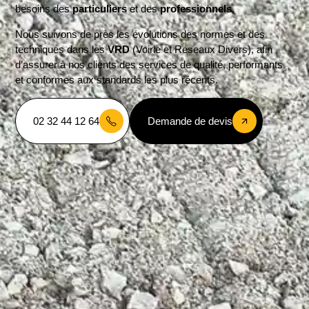
besoins des
particuliers
et des
professionnels
.
Nous suivons de près les évolutions des normes et des
techniques dans les
VRD
(Voirie et Réseaux Divers), afin
d’assurer à nos clients des services de qualité, performants
et conformes aux standards les plus récents.
02 32 44 12 64
Demande de devis