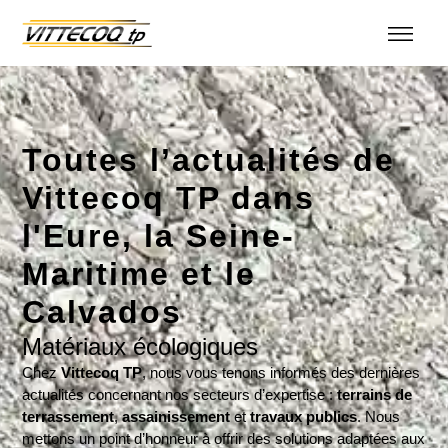
Toutes l’actualités de
Vittecoq TP dans
l'Eure, la Seine-
Maritime et le
Calvados
Matériaux écologiques
Chez
Vittecoq TP
, nous vous tenons informés des dernières
actualités concernant nos secteurs d’expertise :
terrains de
terrassement
,
assainissement
et
travaux publics
. Nous
mettons un point d’honneur à offrir des solutions adaptées aux