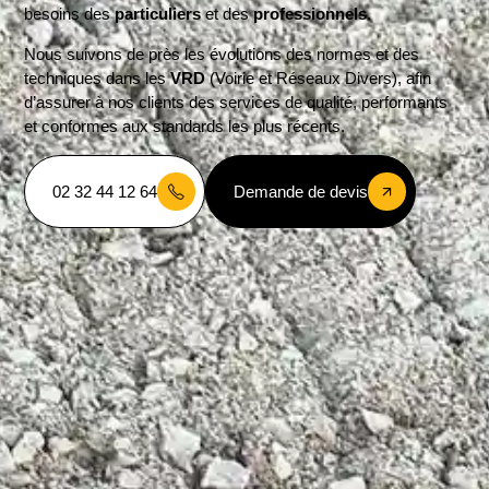
besoins des
particuliers
et des
professionnels
.
Nous suivons de près les évolutions des normes et des
techniques dans les
VRD
(Voirie et Réseaux Divers), afin
d’assurer à nos clients des services de qualité, performants
et conformes aux standards les plus récents.
02 32 44 12 64
Demande de devis