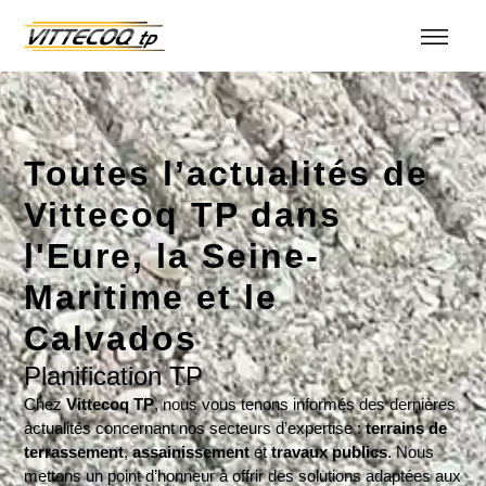
Toutes l’actualités de
Vittecoq TP dans
l'Eure, la Seine-
Maritime et le
Calvados
Planification TP
Chez
Vittecoq TP
, nous vous tenons informés des dernières
actualités concernant nos secteurs d’expertise :
terrains de
terrassement
,
assainissement
et
travaux publics
. Nous
mettons un point d’honneur à offrir des solutions adaptées aux