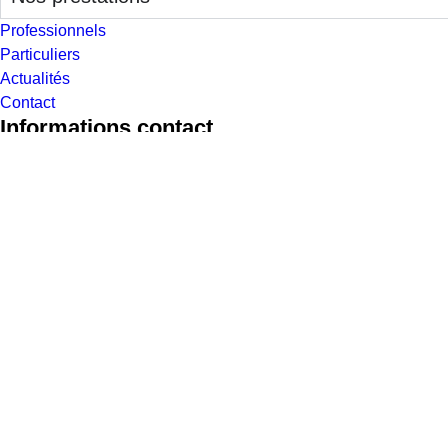
Professionnels
Particuliers
Actualités
Contact
Informations contact
2 route de Saint Pierre
27300 St Léger de Rotes
02 32 44 12 64