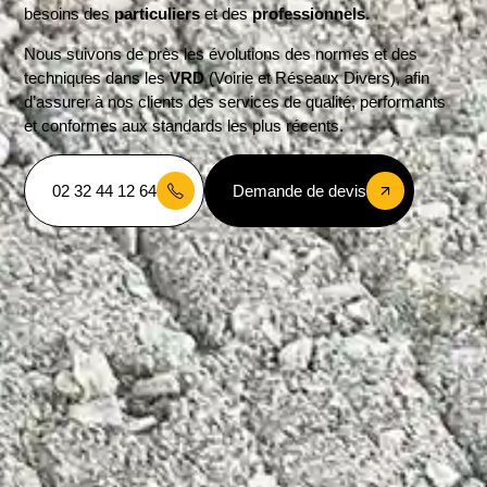
besoins des
particuliers
et des
professionnels
.
Nous suivons de près les évolutions des normes et des
techniques dans les
VRD
(Voirie et Réseaux Divers), afin
d’assurer à nos clients des services de qualité, performants
et conformes aux standards les plus récents.
02 32 44 12 64
Demande de devis