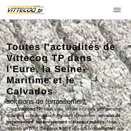
Toutes l’actualités de
Vittecoq TP dans
l'Eure, la Seine-
Maritime et le
Calvados
solutions de terrassement
Chez
Vittecoq TP
, nous vous tenons informés des dernières
actualités concernant nos secteurs d’expertise :
terrains de
terrassement
,
assainissement
et
travaux publics
. Nous
mettons un point d’honneur à offrir des solutions adaptées aux