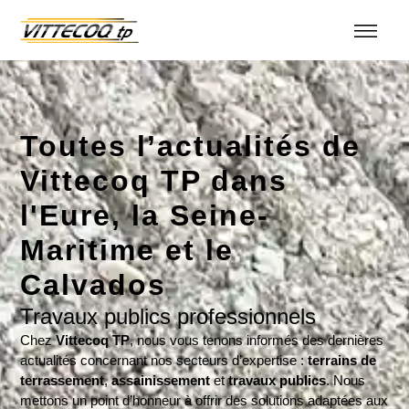
Toutes l’actualités de
Vittecoq TP dans
l'Eure, la Seine-
Maritime et le
Calvados
Travaux publics professionnels
Chez
Vittecoq TP
, nous vous tenons informés des dernières
actualités concernant nos secteurs d’expertise :
terrains de
terrassement
,
assainissement
et
travaux publics
. Nous
mettons un point d’honneur à offrir des solutions adaptées aux