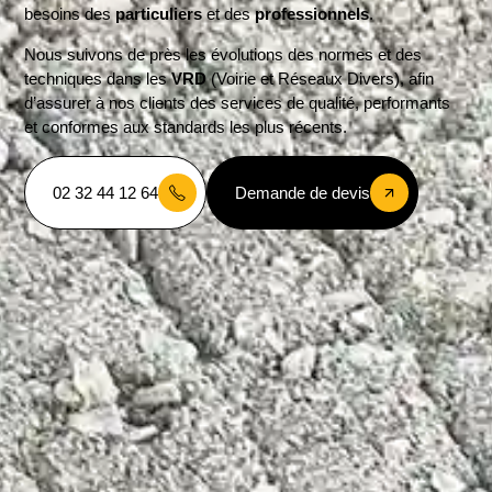
besoins des
particuliers
et des
professionnels
.
Nous suivons de près les évolutions des normes et des
techniques dans les
VRD
(Voirie et Réseaux Divers), afin
d’assurer à nos clients des services de qualité, performants
et conformes aux standards les plus récents.
02 32 44 12 64
Demande de devis