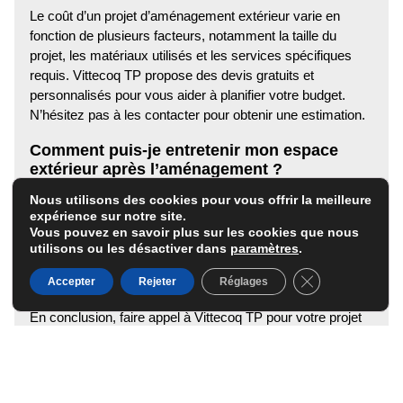
Le coût d’un projet d’aménagement extérieur varie en
fonction de plusieurs facteurs, notamment la taille du
projet, les matériaux utilisés et les services spécifiques
requis. Vittecoq TP propose des devis gratuits et
personnalisés pour vous aider à planifier votre budget.
N’hésitez pas à les contacter pour obtenir une estimation.
Comment puis-je entretenir mon espace
extérieur après l’aménagement ?
Nous utilisons des cookies pour vous offrir la meilleure
L’entretien de votre espace extérieur est essentiel pour
expérience sur notre site.
maintenir sa beauté et sa fonctionnalité. Vittecoq TP peut
Vous pouvez en savoir plus sur les cookies que nous
vous fournir des conseils d’entretien personnalisés et
utilisons ou les désactiver dans
paramètres
.
même offrir des services d’entretien réguliers pour vous
Fermer la banni
Accepter
Rejeter
Réglages
assurer que votre jardin reste en parfait état.
En conclusion, faire appel à Vittecoq TP pour votre projet
d’aménagement extérieur à Bernay est un choix judicieux.
Leur expertise, leur professionnalisme et leur engagement
envers la satisfaction client font d’eux un partenaire de
confiance pour transformer votre espace extérieur en un