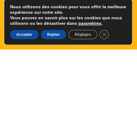
d’aménagement extérieur. Faites confiance à notre expertise
Nous utilisons des cookies pour vous offrir la meilleure
pour des réalisations à la hauteur de vos exigences.
expérience sur notre site.
Vous pouvez en savoir plus sur les cookies que nous
utilisons ou les désactiver dans
paramètres
.
Contactez-nous
02 32 44 12 64
Fermer la banni
Accepter
Rejeter
Réglages
Articles similaires​