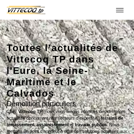
Toutes l’actualités de
Vittecoq TP dans
l'Eure, la Seine-
Maritime et le
Calvados
Démolition particuliers
Chez
Vittecoq TP
, nous vous tenons informés des dernières
actualités concernant nos secteurs d’expertise :
terrains de
terrassement
,
assainissement
et
travaux publics
. Nous
mettons un point d’honneur à offrir des solutions adaptées aux