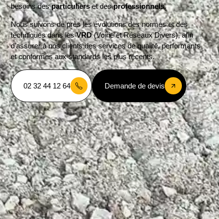
besoins des
particuliers
et des
professionnels
.
Nous suivons de près les évolutions des normes et des
techniques dans les
VRD
(Voirie et Réseaux Divers), afin
d’assurer à nos clients des services de qualité, performants
et conformes aux standards les plus récents.
02 32 44 12 64
Demande de devis