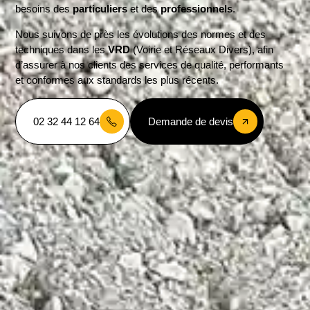
besoins des
particuliers
et des
professionnels
.
Nous suivons de près les évolutions des normes et des
techniques dans les
VRD
(Voirie et Réseaux Divers), afin
d’assurer à nos clients des services de qualité, performants
et conformes aux standards les plus récents.
02 32 44 12 64
Demande de devis