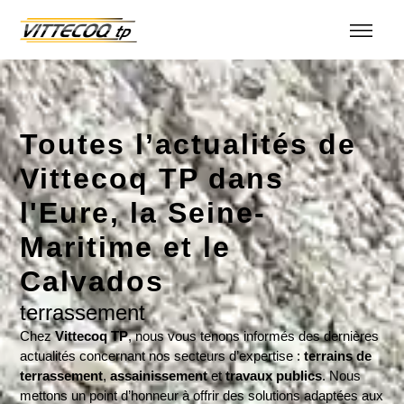
Toutes l’actualités de
Vittecoq TP dans
l'Eure, la Seine-
Maritime et le
Calvados
terrassement
Chez
Vittecoq TP
, nous vous tenons informés des dernières
actualités concernant nos secteurs d’expertise :
terrains de
terrassement
,
assainissement
et
travaux publics
. Nous
mettons un point d’honneur à offrir des solutions adaptées aux