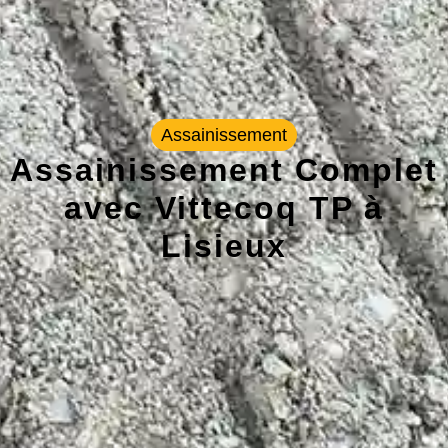
Assainissement
Assainissement Complet
avec Vittecoq TP à
Lisieux