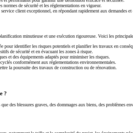
s et performants pour garantir une démolition efficace et sécurisée.
s normes de sécurité et les réglementations en vigueur.
 service client exceptionnel, en répondant rapidement aux demandes et e
anification minutieuse et une exécution rigoureuse. Voici les principale
e pour identifier les risques potentiels et planifier les travaux en consé
sitifs de sécurité et en évacuant les zones à risque.
iques et des équipements adaptés pour minimiser les risques.
 recyclés conformément aux réglementations environnementales.
mettre la poursuite des travaux de construction ou de rénovation.
e ?
 que des blessures graves, des dommages aux biens, des problèmes envir