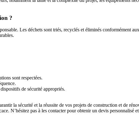
urs, notamment la taille et la complexité du projet, les équipements néc
ion ?
sponsable. Les déchets sont triés, recyclés et éliminés conformément a
rables.
tions sont respectées.
séquence.
dispositifs de sécurité appropriés.
rantir la sécurité et la réussite de vos projets de construction et de rén
cace. N’hésitez pas à les contacter pour obtenir un devis personnalisé et 