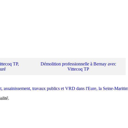
ttecoq TP,
Démolition professionnelle à Bernay avec
suré
Vittecoq TP
alité.