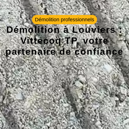
Démolition professionnels
Démolition à Louviers :
Vittecoq TP, votre
partenaire de confiance