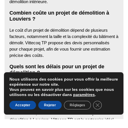
démolition intérieure.
Combien coûte un projet de démolition à
Louviers ?
Le coût d’un projet de démolition dépend de plusieurs
facteurs, notamment la taille et la complexité du bâtiment à
démolir. Vittecoq TP propose des devis personnalisés
pour chaque projet, afin de vous fournir une estimation
précise des coûts.
Quels sont les délais pour un projet de
démolition ?
Nous utilisons des cookies pour vous offrir la meilleure
Les délais d’un projet de démolition varient en fonction de
expérience sur notre site.
Vous pouvez en savoir plus sur les cookies que nous
la nature et de l’ampleur des travaux. Vittecoq TP
utilisons ou les désactiver dans
paramètres
.
s’engage à respecter les délais convenus et à mener les
travaux de manière efficace et rapide.
Fermer la banni
Accepter
Rejeter
Réglages
En conclusion, si vous recherchez une entreprise de
démolition à Louviers, Vittecoq TP est le partenaire idéal.
Avec son expertise, ses équipements de pointe et son